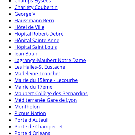
Champs Elysées
Charléty Coubertin
George V
Haussmann Berri
Hôtel de Ville
Hôpital Robert-Debré
Hôpital Sainte Anne
Hôpital Saint Louis
Jean Bouin
Lagrange-Maubert Notre Dame
Les Halles-St Eustache
Madeleine-Tronchet
Mairie du 15ème - Lecourbe
Mairie du 17ème
Maubert Collège des Bernardins
Méditerranée Gare de Lyon
Montholon
Picpus Nation
Porte d'Auteuil
Porte de Champerret
Porte d'Orléans