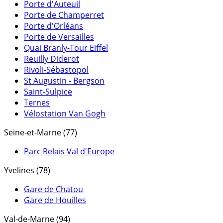
Porte d'Auteuil
Porte de Champerret
Porte d'Orléans
Porte de Versailles
Quai Branly-Tour Eiffel
Reuilly Diderot
Rivoli-Sébastopol
St Augustin - Bergson
Saint-Sulpice
Ternes
Vélostation Van Gogh
Seine-et-Marne (77)
Parc Relais Val d'Europe
Yvelines (78)
Gare de Chatou
Gare de Houilles
Val-de-Marne (94)