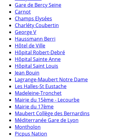
Gare de Bercy Seine
Carnot
Champs Elysées
Charléty Coubertin
George V
Haussmann Berri
Hôtel de Ville
Hôpital Robert-Debré
Hôpital Sainte Anne
Hôpital Saint Louis
Jean Bouin
Lagrange-Maubert Notre Dame
Les Halles-St Eustache
Madeleine-Tronchet
Mairie du 15ème - Lecourbe
Mairie du 17ème
Maubert Collège des Bernardins
Méditerranée Gare de Lyon
Montholon
Picpus Nation