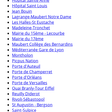
Hôpital Sainte Anne
Hôpital Saint Louis
Jean Bouin
Lagrange-Maubert Notre Dame
Les Halles-St Eustache
Madeleine-Tronchet
Mairie du 15ème - Lecourbe
Mairie du 17ème
Maubert Collège des Bernardins
Méditerranée Gare de Lyon
Montholon
Picpus Nation
Porte d'Auteuil
Porte de Champerret
Porte d'Orléans
Porte de Versailles
Quai Branly-Tour Eiffel
Reuilly Diderot
Rivoli-Sébastopol
St Augustin - Bergson
Saint-Sulpice