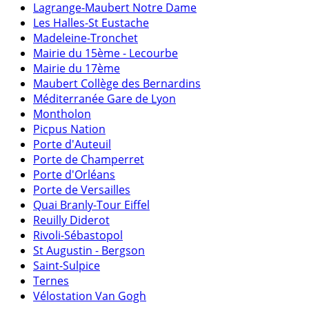
Lagrange-Maubert Notre Dame
Les Halles-St Eustache
Madeleine-Tronchet
Mairie du 15ème - Lecourbe
Mairie du 17ème
Maubert Collège des Bernardins
Méditerranée Gare de Lyon
Montholon
Picpus Nation
Porte d'Auteuil
Porte de Champerret
Porte d'Orléans
Porte de Versailles
Quai Branly-Tour Eiffel
Reuilly Diderot
Rivoli-Sébastopol
St Augustin - Bergson
Saint-Sulpice
Ternes
Vélostation Van Gogh