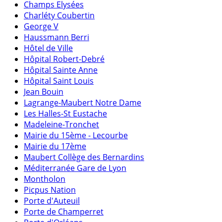
Champs Elysées
Charléty Coubertin
George V
Haussmann Berri
Hôtel de Ville
Hôpital Robert-Debré
Hôpital Sainte Anne
Hôpital Saint Louis
Jean Bouin
Lagrange-Maubert Notre Dame
Les Halles-St Eustache
Madeleine-Tronchet
Mairie du 15ème - Lecourbe
Mairie du 17ème
Maubert Collège des Bernardins
Méditerranée Gare de Lyon
Montholon
Picpus Nation
Porte d'Auteuil
Porte de Champerret