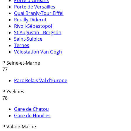
Porte d'Orléans
Porte de Versailles
Quai Branly-Tour Eiffel
Reuilly Diderot
Rivoli-Sébastopol
St Augustin - Bergson
Saint-Sulpice
Ternes
Vélostation Van Gogh
P
Seine-et-Marne
77
Parc Relais Val d'Europe
P
Yvelines
78
Gare de Chatou
Gare de Houilles
P
Val-de-Marne