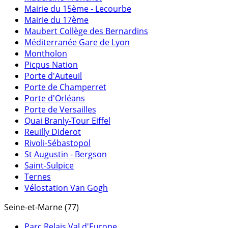
Mairie du 15ème - Lecourbe
Mairie du 17ème
Maubert Collège des Bernardins
Méditerranée Gare de Lyon
Montholon
Picpus Nation
Porte d'Auteuil
Porte de Champerret
Porte d'Orléans
Porte de Versailles
Quai Branly-Tour Eiffel
Reuilly Diderot
Rivoli-Sébastopol
St Augustin - Bergson
Saint-Sulpice
Ternes
Vélostation Van Gogh
Seine-et-Marne (77)
Parc Relais Val d'Europe