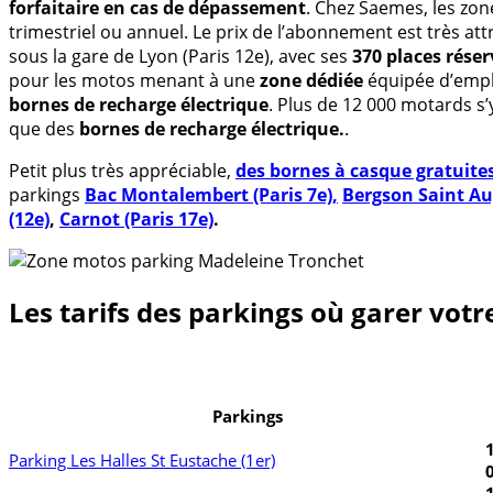
forfaitaire en cas de dépassement
. Chez Saemes, les zo
trimestriel ou annuel. Le prix de l’abonnement est très attr
sous la gare de Lyon (Paris 12e), avec ses
370 places rése
pour les motos menant à une
zone dédiée
équipée d’empl
bornes de recharge électrique
. Plus de 12 000 motards s
que des
bornes de recharge électrique.
.
Petit plus très appréciable,
des bornes à casque gratuite
parkings
Bac Montalembert (Paris 7e)
,
Bergson Saint Aug
(12e)
,
Carnot (Paris 17e)
.
Les tarifs des parkings où garer vot
Parkings
Parking Les Halles St Eustache (1er)