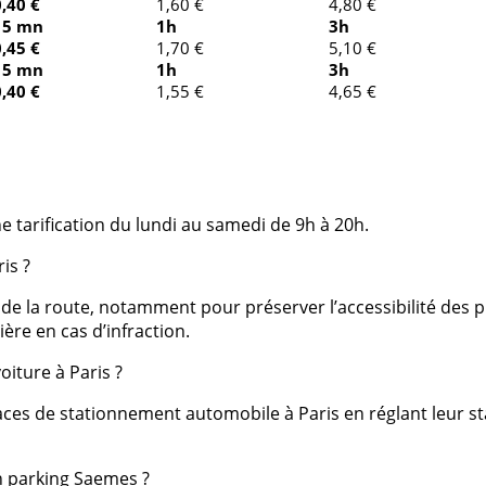
0,40 €
1,60 €
4,80 €
15 mn
1h
3h
0,45 €
1,70 €
5,10 €
15 mn
1h
3h
0,40 €
1,55 €
4,65 €
e tarification du lundi au samedi de 9h à 20h.
is ?
e de la route, notamment pour préserver l’accessibilité des
ère en cas d’infraction.
oiture à Paris ?
laces de stationnement automobile à Paris en réglant leur 
n parking Saemes ?