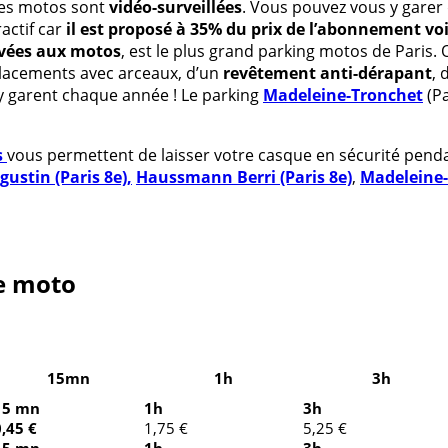
nes motos sont
vidéo-surveillées
. Vous pouvez vous y gare
actif car
il est proposé à 35% du prix de l’abonnement vo
rvées aux motos
, est le plus grand parking motos de Paris. 
acements avec arceaux, d’un
revêtement anti-dérapant
, 
’y garent chaque année ! Le parking
Madeleine-Tronchet
(Pa
s
vous permettent de laisser votre casque en sécurité pend
ustin (Paris 8e),
Haussmann Berri (Paris 8e)
,
Madeleine-
re moto
15mn
1h
3h
15 mn
1h
3h
0,45 €
1,75 €
5,25 €