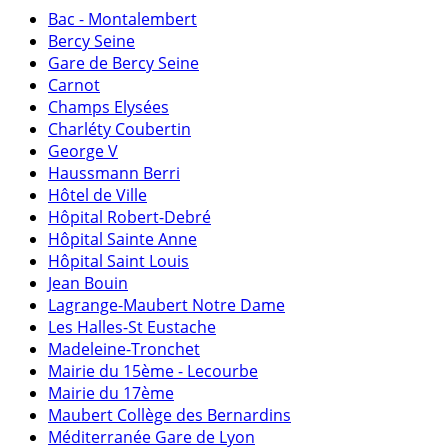
Bac - Montalembert
Bercy Seine
Gare de Bercy Seine
Carnot
Champs Elysées
Charléty Coubertin
George V
Haussmann Berri
Hôtel de Ville
Hôpital Robert-Debré
Hôpital Sainte Anne
Hôpital Saint Louis
Jean Bouin
Lagrange-Maubert Notre Dame
Les Halles-St Eustache
Madeleine-Tronchet
Mairie du 15ème - Lecourbe
Mairie du 17ème
Maubert Collège des Bernardins
Méditerranée Gare de Lyon