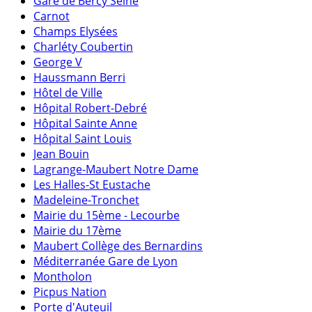
Gare de Bercy Seine
Carnot
Champs Elysées
Charléty Coubertin
George V
Haussmann Berri
Hôtel de Ville
Hôpital Robert-Debré
Hôpital Sainte Anne
Hôpital Saint Louis
Jean Bouin
Lagrange-Maubert Notre Dame
Les Halles-St Eustache
Madeleine-Tronchet
Mairie du 15ème - Lecourbe
Mairie du 17ème
Maubert Collège des Bernardins
Méditerranée Gare de Lyon
Montholon
Picpus Nation
Porte d'Auteuil