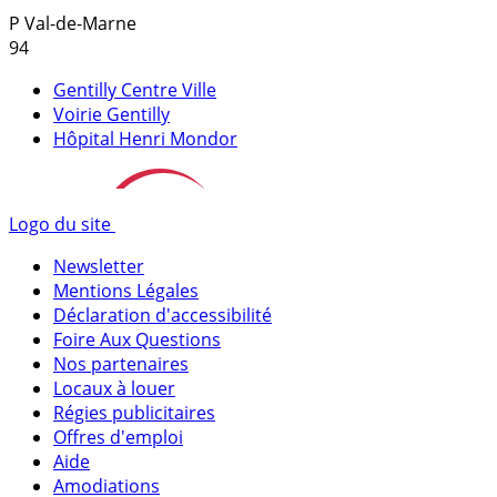
P
Val-de-Marne
94
Gentilly Centre Ville
Voirie Gentilly
Hôpital Henri Mondor
Logo du site
Newsletter
Mentions Légales
Déclaration d'accessibilité
Foire Aux Questions
Nos partenaires
Locaux à louer
Régies publicitaires
Offres d'emploi
Aide
Amodiations