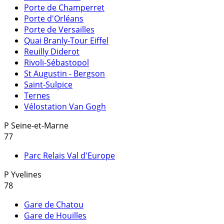
Porte de Champerret
Porte d'Orléans
Porte de Versailles
Quai Branly-Tour Eiffel
Reuilly Diderot
Rivoli-Sébastopol
St Augustin - Bergson
Saint-Sulpice
Ternes
Vélostation Van Gogh
P
Seine-et-Marne
77
Parc Relais Val d'Europe
P
Yvelines
78
Gare de Chatou
Gare de Houilles