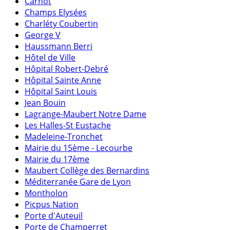
Carnot
Champs Elysées
Charléty Coubertin
George V
Haussmann Berri
Hôtel de Ville
Hôpital Robert-Debré
Hôpital Sainte Anne
Hôpital Saint Louis
Jean Bouin
Lagrange-Maubert Notre Dame
Les Halles-St Eustache
Madeleine-Tronchet
Mairie du 15ème - Lecourbe
Mairie du 17ème
Maubert Collège des Bernardins
Méditerranée Gare de Lyon
Montholon
Picpus Nation
Porte d'Auteuil
Porte de Champerret