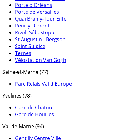
Porte d'Orléans
Porte de Versailles
Quai Branly-Tour Eiffel
Reuilly Diderot
Rivoli-Sébastopol
St Augustin - Bergson
Saint-Sulpice
Ternes
Vélostation Van Gogh
Seine-et-Marne (77)
Parc Relais Val d'Europe
Yvelines (78)
Gare de Chatou
Gare de Houilles
Val-de-Marne (94)
Gentilly Centre Ville