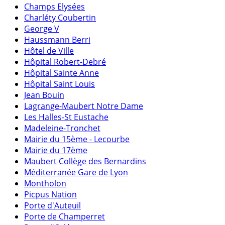
Champs Elysées
Charléty Coubertin
George V
Haussmann Berri
Hôtel de Ville
Hôpital Robert-Debré
Hôpital Sainte Anne
Hôpital Saint Louis
Jean Bouin
Lagrange-Maubert Notre Dame
Les Halles-St Eustache
Madeleine-Tronchet
Mairie du 15ème - Lecourbe
Mairie du 17ème
Maubert Collège des Bernardins
Méditerranée Gare de Lyon
Montholon
Picpus Nation
Porte d'Auteuil
Porte de Champerret