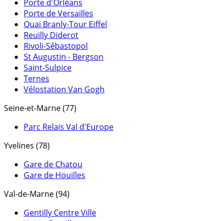
Porte d'Orléans
Porte de Versailles
Quai Branly-Tour Eiffel
Reuilly Diderot
Rivoli-Sébastopol
St Augustin - Bergson
Saint-Sulpice
Ternes
Vélostation Van Gogh
Seine-et-Marne (77)
Parc Relais Val d'Europe
Yvelines (78)
Gare de Chatou
Gare de Houilles
Val-de-Marne (94)
Gentilly Centre Ville