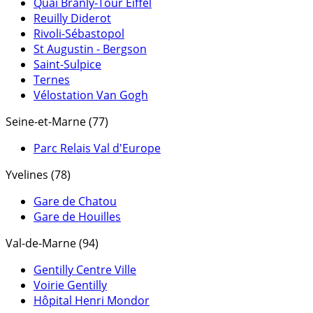
Quai Branly-Tour Eiffel
Reuilly Diderot
Rivoli-Sébastopol
St Augustin - Bergson
Saint-Sulpice
Ternes
Vélostation Van Gogh
Seine-et-Marne (77)
Parc Relais Val d'Europe
Yvelines (78)
Gare de Chatou
Gare de Houilles
Val-de-Marne (94)
Gentilly Centre Ville
Voirie Gentilly
Hôpital Henri Mondor