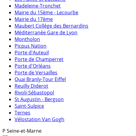
Madeleine-Tronchet
Mairie du 15ème - Lecourbe
Mairie du 17ème
Maubert Collège des Bernardins
Méditerranée Gare de Lyon
Montholon
Picpus Nation
Porte d'Auteuil
Porte de Champerret
Porte d'Orléans
Porte de Versailles
Quai Branly-Tour Eiffel
Reuilly Diderot
Rivoli-Sébastopol
St Augustin - Bergson
Saint-Sulpice
Ternes
Vélostation Van Gogh
P
Seine-et-Marne