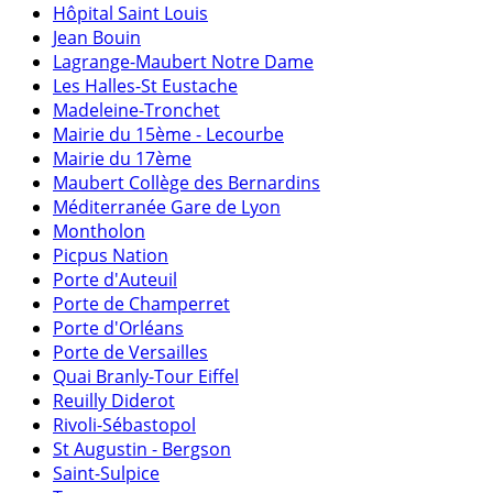
Hôpital Saint Louis
Jean Bouin
Lagrange-Maubert Notre Dame
Les Halles-St Eustache
Madeleine-Tronchet
Mairie du 15ème - Lecourbe
Mairie du 17ème
Maubert Collège des Bernardins
Méditerranée Gare de Lyon
Montholon
Picpus Nation
Porte d'Auteuil
Porte de Champerret
Porte d'Orléans
Porte de Versailles
Quai Branly-Tour Eiffel
Reuilly Diderot
Rivoli-Sébastopol
St Augustin - Bergson
Saint-Sulpice