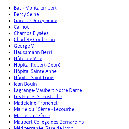
Bac - Montalembert
Bercy Seine
Gare de Bercy Seine
Carnot
Champs Elysées
Charléty Coubertin
George V
Haussmann Berri
Hôtel de Ville
Hôpital Robert-Debré
Hôpital Sainte Anne
Hôpital Saint Louis
Jean Bouin
Lagrange-Maubert Notre Dame
Les Halles-St Eustache
Madeleine-Tronchet
Mairie du 15ème - Lecourbe
Mairie du 17ème
Maubert Collège des Bernardins
Méditerranée Gare de Lyon