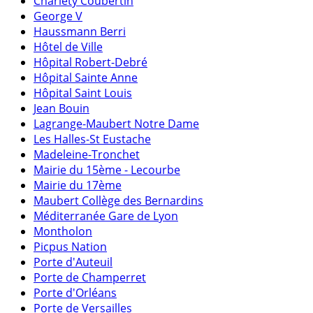
Charléty Coubertin
George V
Haussmann Berri
Hôtel de Ville
Hôpital Robert-Debré
Hôpital Sainte Anne
Hôpital Saint Louis
Jean Bouin
Lagrange-Maubert Notre Dame
Les Halles-St Eustache
Madeleine-Tronchet
Mairie du 15ème - Lecourbe
Mairie du 17ème
Maubert Collège des Bernardins
Méditerranée Gare de Lyon
Montholon
Picpus Nation
Porte d'Auteuil
Porte de Champerret
Porte d'Orléans
Porte de Versailles