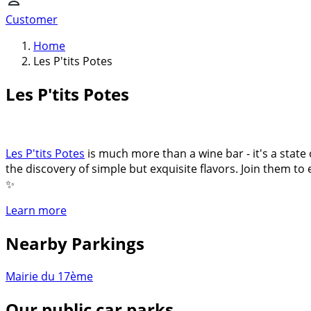
Customer
Home
Les P'tits Potes
Les P'tits Potes
Les P'tits Potes
is much more than a wine bar - it's a stat
the discovery of simple but exquisite flavors. Join them t
✨
Learn more
Nearby Parkings
Mairie du 17ème
Our public car parks