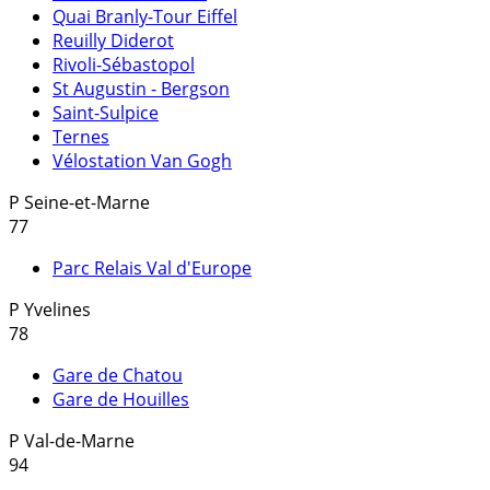
Quai Branly-Tour Eiffel
Reuilly Diderot
Rivoli-Sébastopol
St Augustin - Bergson
Saint-Sulpice
Ternes
Vélostation Van Gogh
P
Seine-et-Marne
77
Parc Relais Val d'Europe
P
Yvelines
78
Gare de Chatou
Gare de Houilles
P
Val-de-Marne
94