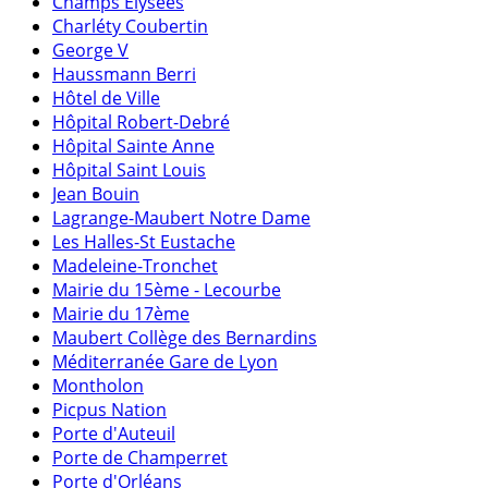
Champs Elysées
Charléty Coubertin
George V
Haussmann Berri
Hôtel de Ville
Hôpital Robert-Debré
Hôpital Sainte Anne
Hôpital Saint Louis
Jean Bouin
Lagrange-Maubert Notre Dame
Les Halles-St Eustache
Madeleine-Tronchet
Mairie du 15ème - Lecourbe
Mairie du 17ème
Maubert Collège des Bernardins
Méditerranée Gare de Lyon
Montholon
Picpus Nation
Porte d'Auteuil
Porte de Champerret
Porte d'Orléans